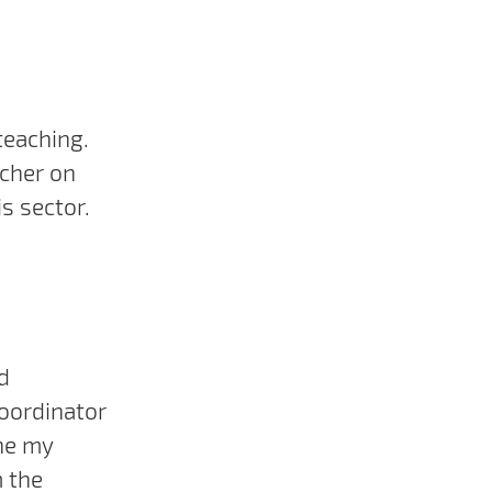
teaching.
acher on
is sector.
d
oordinator
ine my
m the