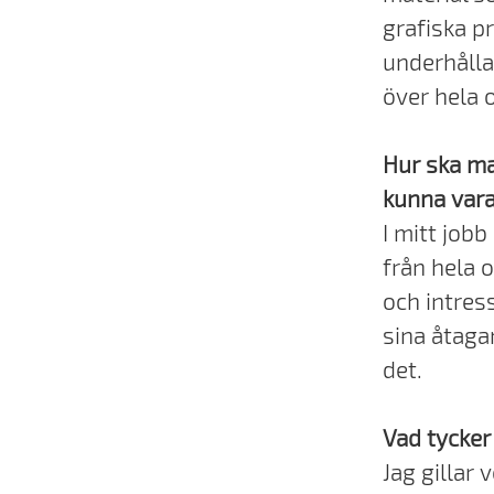
grafiska p
underhålla
över hela 
Hur ska ma
kunna vara
I mitt job
från hela 
och intres
sina åtaga
det.
Vad tycker
Jag gillar 