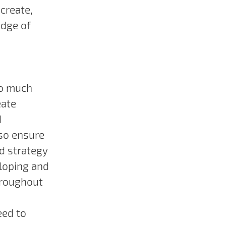
create,
edge of
so much
eate
d
so ensure
nd strategy
eloping and
hroughout
eed to