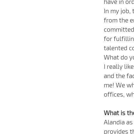
have in or
In my job,
from the en
committed 
for fulfil
talented c
What do yo
I really li
and the fac
me! We who
offices, w
What is th
Alandia as
provides th