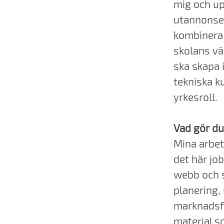
mig och up
utannonser
kombinera 
skolans vä
ska skapa 
tekniska k
yrkesroll.
Vad gör du
Mina arbet
det här jo
webb och s
planering
marknadsfö
material s