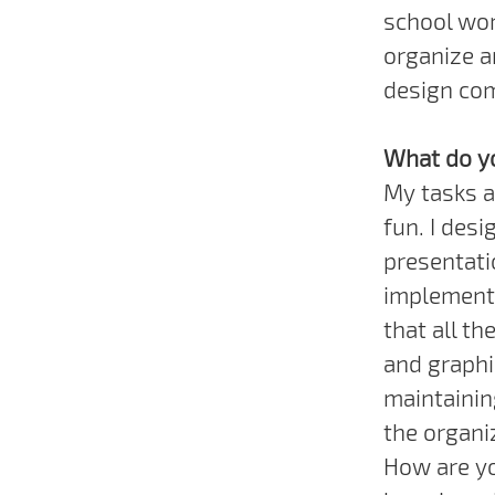
school wor
organize a
design com
What do yo
My tasks a
fun. I des
presentati
implementi
that all t
and graphic
maintainin
the organi
How are yo