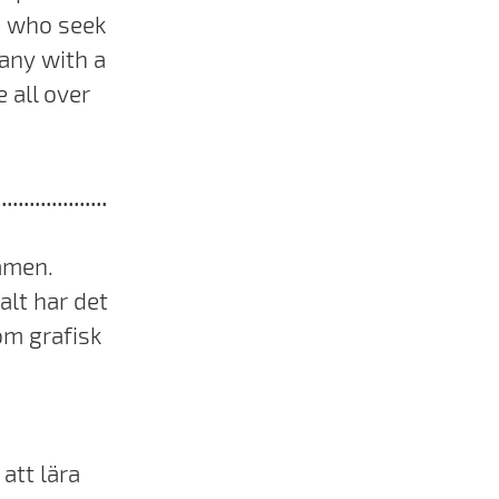
e who seek
pany with a
 all over
....................
xamen.
alt har det
som grafisk
att lära