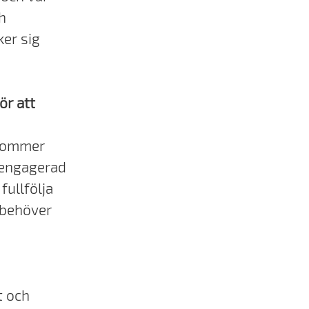
h
er sig
ör att
 kommer
, engagerad
fullfölja
 behöver
t och