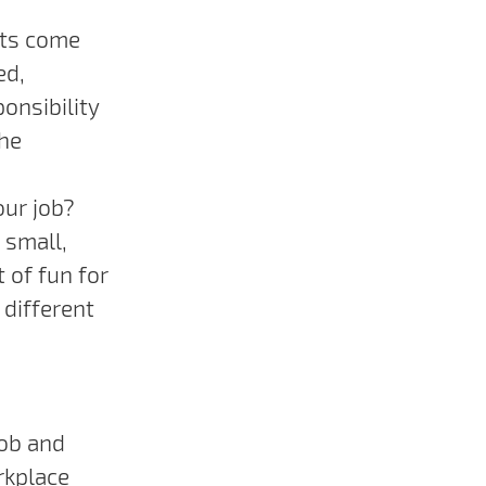
nts come
ed,
onsibility
the
our job?
d small,
t of fun for
 different
job and
rkplace