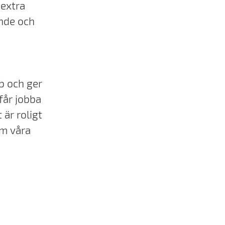
 extra
ande och
bb och ger
 får jobba
 är roligt
om våra