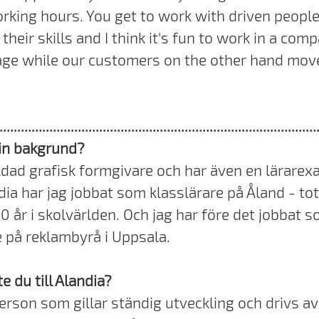
rking hours. You get to work with driven peopl
their skills and I think it's fun to work in a com
tage while our customers on the other hand move
.........................................................................................
din bakgrund?
ildad grafisk formgivare och har även en lärare
dia har jag jobbat som klasslärare på Åland - tot
10 år i skolvärlden. Och jag har före det jobbat 
 på reklambyrå i Uppsala.
e du till Alandia?
erson som gillar ständig utveckling och drivs av 