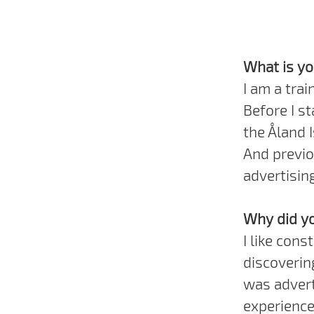
What is y
I am a trai
Before I s
the Åland I
And previo
advertisin
Why did yo
I like con
discoverin
was advert
experience