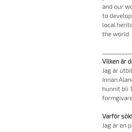
and our wo
to develop 
local heri
the world.
....................
Vilken är 
Jag är utb
Innan Alan
hunnit bli 
formgivare
Varför sökt
Jag är en p