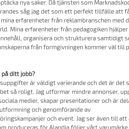
ptäcka nya saker. Då tjänsten som Marknadsko
andes såg jag det som ett perfekt tillfälle att f
mina erfarenheter från reklambranschen med d
rld. Mina erfarenheter från pedagogiken hjälper
innehåll, organisera och strukturera samtidigt 
unskaperna från formgivningen kommer väl till p
 på ditt jobb?
suppgifter är väldigt varierande och det är det
bbet så roligt. Jag utformar mindre annonser, up
ociala medier, skapar presentationer och är dela
, utformning och genomförande av
ringskampanjer och event. Jag ser även till att a
om produceras för Alandia följer vårt varumärke