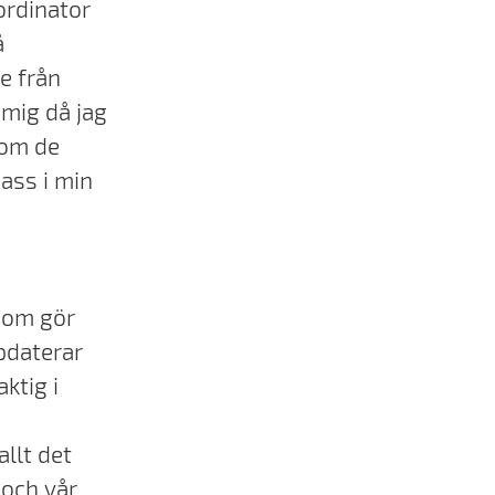
ordinator
å
e från
 mig då jag
som de
ass i min
 som gör
pdaterar
ktig i
llt det
 och vår